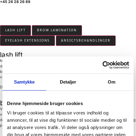
+45 26 28 26 89
LASH LIFT
BROW LAMINATION
EYELASH EXTENSIONS
ANSIGTSBEHANDLINGER
lash lift
Med vores lash lift-behandling kan du opnå et naturligt løft af dine øjenvipper,
der åbner dine øjne og giver et mere vågent udseende. Denne behandling
bukker vipperne opad og kan give et mere dramatisk look uden brug af
vippeforlængelser.
Samtykke
Detaljer
Om
Det er mig en glæde at byde jer velkommen i min TREAT CLINIC univers!
brow lamination
Denne hjemmeside bruger cookies
Vores brow lamination-behandling er designet til at give dine øjenbryn et
Vi bruger cookies til at tilpasse vores indhold og
velplejet og defineret udseende. Ved at reorganisere hårene på brynene kan
annoncer, til at vise dig funktioner til sociale medier og til
denne behandling give en fyldigere og mere struktureret brynform, der holder sig
pæn og stylet i længere tid.
at analysere vores trafik. Vi deler også oplysninger om
din brug af vores hjemmeside med vores partnere inden