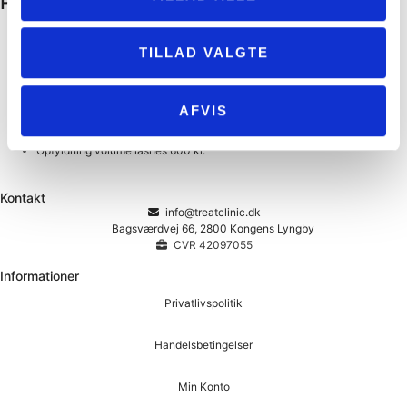
Priser
Single lashes
550 kr.
Hybrid lashes
650 kr.
TILLAD VALGTE
Volume lashes
700 kr.
Lash lift
350 kr.
lash lift m. farve
450 kr.
Aftagelse
100 kr.
AFVIS
Opfyldning single lashes
450 kr.
Opfyldning hybrid lashes
500 kr.
Opfyldning volume lashes
600 kr.
Kontakt
info@treatclinic.dk
Bagsværdvej 66, 2800 Kongens Lyngby
CVR 42097055
Informationer
Privatlivspolitik
Handelsbetingelser
Min Konto